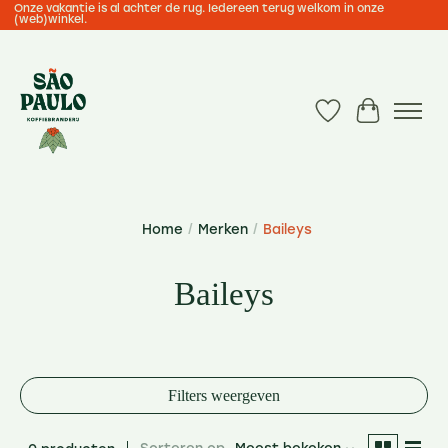
Onze vakantie is al achter de rug. Iedereen terug welkom in onze
(web)winkel.
Verlanglijst
Winkelwa
Home
/
Merken
/
Baileys
Baileys
Filters weergeven