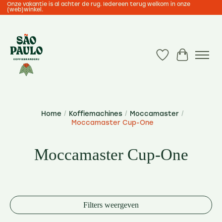
Onze vakantie is al achter de rug. Iedereen terug welkom in onze
(web)winkel.
Verlanglijst
Winkelwa
Home
/
Koffiemachines
/
Moccamaster
/
Moccamaster Cup-One
Moccamaster Cup-One
Filters weergeven