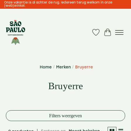
Onze vakantie is al achter de rug. Iedereen terug welkom in onze
(web)winkel.
Verlanglijst
Winkelwa
Home
/
Merken
/
Bruyerre
Bruyerre
Filters weergeven