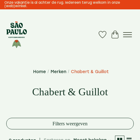
Onze vakantie is al achter de rug. Iedereen terug welkom in onze
(web)winkel.
Verlanglijst
Winkelwa
Home
/
Merken
/
Chabert & Guillot
Chabert & Guillot
Filters weergeven