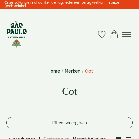
Onze vakantie is al achter de rug. Iedereen terug welkom in onze
(web)winkel.
Verlanglijst
Winkelwa
Home
/
Merken
/
Cot
Cot
Filters weergeven