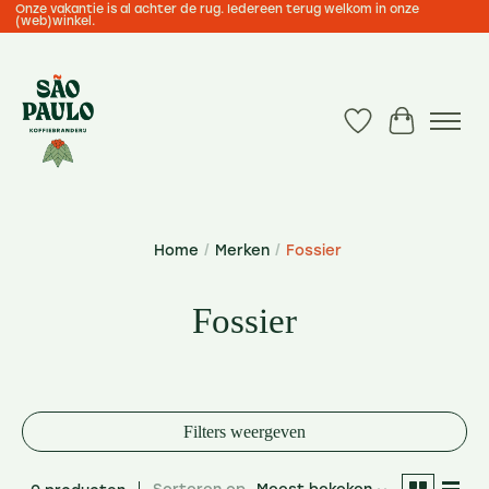
Onze vakantie is al achter de rug. Iedereen terug welkom in onze
(web)winkel.
Verlanglijst
Winkelwa
Home
/
Merken
/
Fossier
Fossier
Filters weergeven