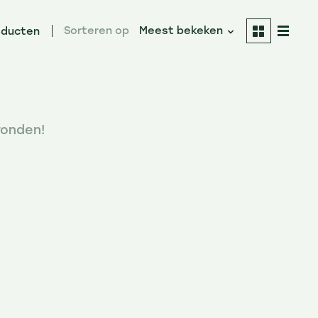
Sorteren op
Meest bekeken
oducten
onden!