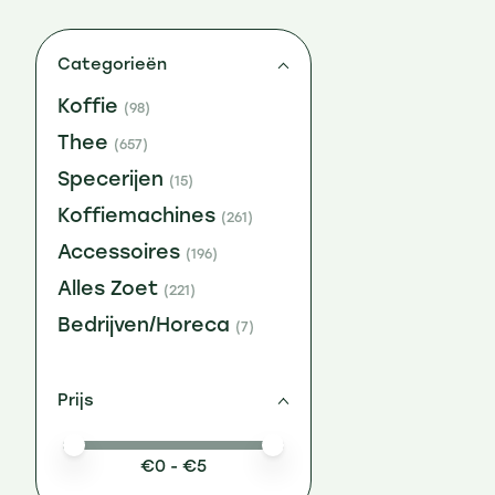
Categorieën
Koffie
(98)
Thee
(657)
Specerijen
(15)
Koffiemachines
(261)
Accessoires
(196)
Alles Zoet
(221)
Bedrijven/Horeca
(7)
Prijs
Minimale prijswaarde
Price maximum value
€
0
- €
5