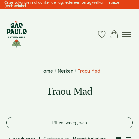
Onze vakantie is al achter de rug. Iedereen terug welkom in onze
(web)winkel.
Verlanglijst
Winkelwa
Home
/
Merken
/
Traou Mad
Traou Mad
Filters weergeven