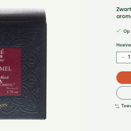
Zwart
aroma
Op
Hoeve
Toe