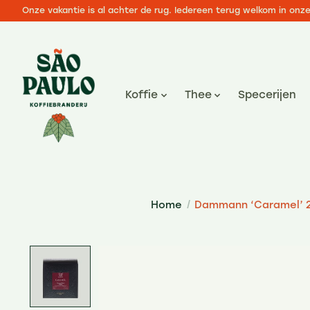
Onze vakantie is al achter de rug. Iedereen terug welkom in onz
Koffie
Thee
Specerijen
Home
/
Dammann ‘Caramel’ 
Product image slideshow Items