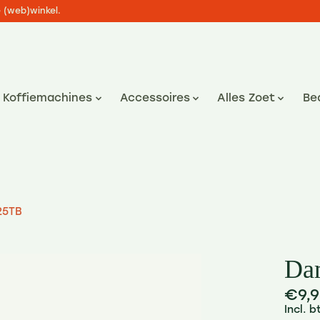
e (web)winkel.
Koffiemachines
Accessoires
Alles Zoet
Be
25TB
Da
€9,9
Incl. 