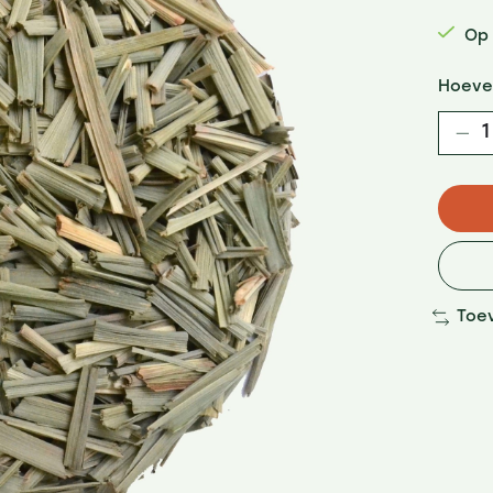
Op
Hoeve
Toe