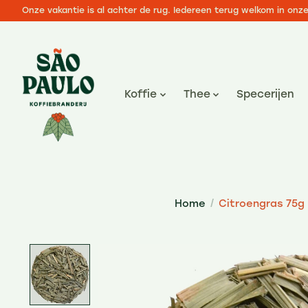
Onze vakantie is al achter de rug. Iedereen terug welkom in onz
Koffie
Thee
Specerijen
Home
/
Citroengras 75g
Product image slideshow Items