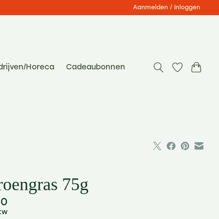
Aanmelden / Inloggen
drijven/Horeca
Cadeaubonnen
roengras 75g
50
btw