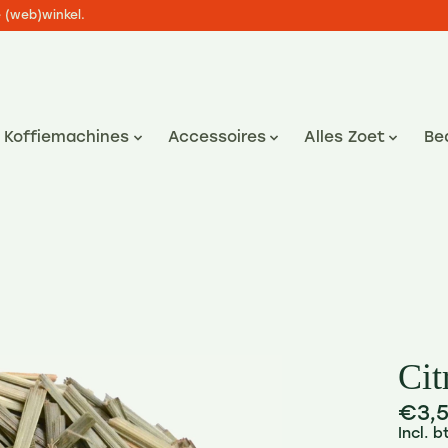
e (web)winkel.
Koffiemachines
Accessoires
Alles Zoet
Be
Cit
€3,
Incl. 