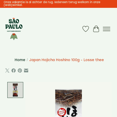
Onze vakantie is al achter de rug. Iedereen terug welkom in onze
(web)winkel.
Verlanglijst
Winkelwa
Home
/
Japan Hojicha Hoshino 100g - Losse thee
Product image slideshow Items