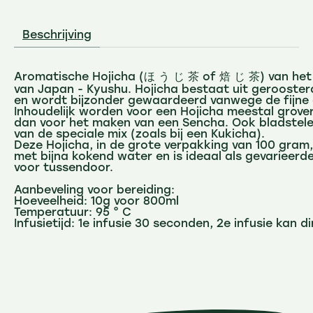
Beschrijving
Aromatische Hojicha (ほ う じ 茶 of 焙 じ 茶) van het 
van Japan - Kyushu. Hojicha bestaat uit gerooste
en wordt bijzonder gewaardeerd vanwege de fijne 
Inhoudelijk worden voor een Hojicha meestal grove
dan voor het maken van een Sencha. Ook bladstel
van de speciale mix (zoals bij een Kukicha).
Deze Hojicha, in de grote verpakking van 100 gra
met bijna kokend water en is ideaal als gevarieerd
voor tussendoor.

Aanbeveling voor bereiding:

Hoeveelheid: 10g voor 800ml

Temperatuur: 95 ° C

Infusietijd: 1e infusie 30 seconden, 2e infusie kan