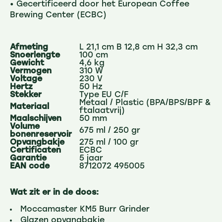
• Gecertificeerd door het European Coffee
Brewing Center (ECBC)
Afmeting
L 21,1 cm B 12,8 cm H 32,3 cm
Snoerlengte
100 cm
Gewicht
4,6 kg
Vermogen
310 W
Voltage
230 V
Hertz
50 Hz
Stekker
Type EU C/F
Metaal / Plastic (BPA/BPS/BPF &
Materiaal
ftalaatvrij)
Maalschijven
50 mm
Volume
675 ml / 250 gr
bonenreservoir
Opvangbakje
275 ml / 100 gr
Certificaten
ECBC
Garantie
5 jaar
EAN code
8712072 495005
Wat zit er in de doos:
Moccamaster KM5 Burr Grinder
Glazen opvangbakje