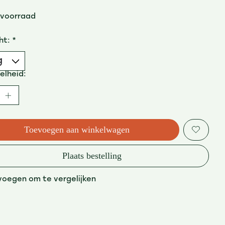
 voorraad
ht:
*
elheid:
Toevoegen aan winkelwagen
Plaats bestelling
voegen om te vergelijken