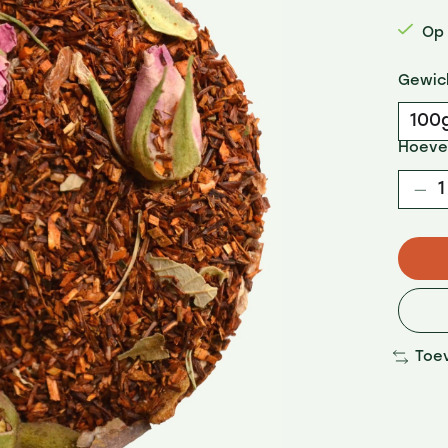
Op
Gewic
Hoeve
Toe