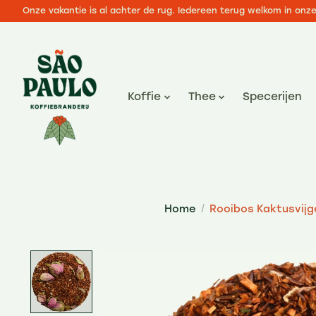
Onze vakantie is al achter de rug. Iedereen terug welkom in onz
Koffie
Thee
Specerijen
Home
/
Rooibos Kaktusvijg
Product image slideshow Items