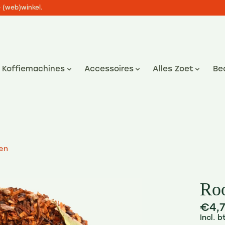
e (web)winkel.
Koffiemachines
Accessoires
Alles Zoet
Be
en
Roo
€4,
Incl. 