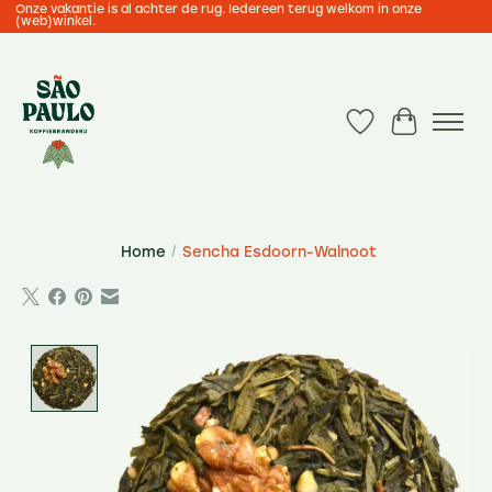
Onze vakantie is al achter de rug. Iedereen terug welkom in onze
(web)winkel.
Verlanglijst
Winkelwa
Home
/
Sencha Esdoorn-Walnoot
Product image slideshow Items