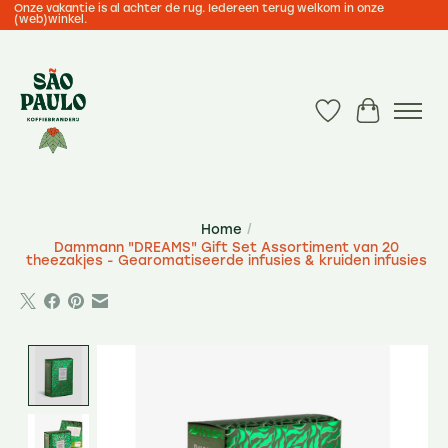
Onze vakantie is al achter de rug. Iedereen terug welkom in onze
(web)winkel.
Verlanglijst
Winkelwa
Home
/
Dammann "DREAMS" Gift Set Assortiment van 20
theezakjes - Gearomatiseerde infusies & kruiden infusies
Product image slideshow Items