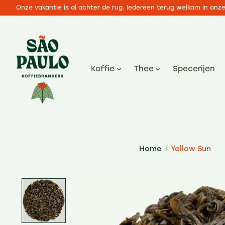
Onze vakantie is al achter de rug. Iedereen terug welkom in onz
Koffie
Thee
Specerijen
Home
/
Yellow Sun
Product image slideshow Items