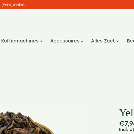
e (web)winkel.
Koffiemachines
Accessoires
Alles Zoet
Be
Ye
€7,9
Incl. 