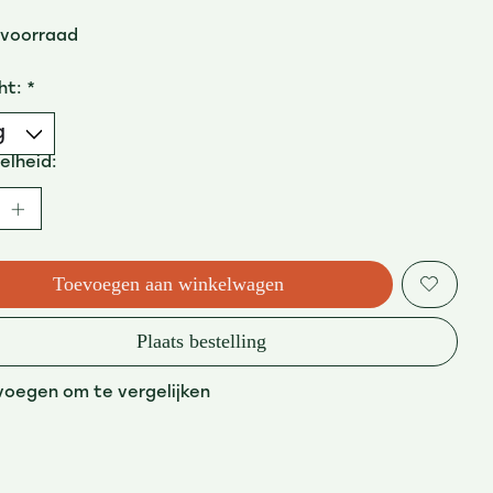
 voorraad
ht:
*
elheid:
Toevoegen aan winkelwagen
Plaats bestelling
voegen om te vergelijken