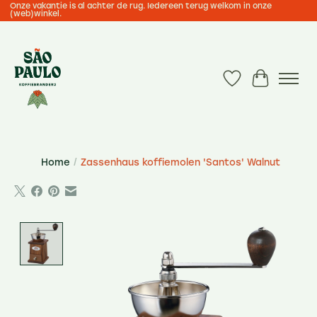
Onze vakantie is al achter de rug. Iedereen terug welkom in onze
(web)winkel.
Verlanglijst
Winkelwa
Home
/
Zassenhaus koffiemolen 'Santos' Walnut
Product image slideshow Items