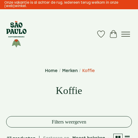
Onze vakantie is al achter de rug. Iedereen terug welkom in onze
(web)winkel.
Verlanglijst
Winkelwa
Home
/
Merken
/
Koffie
Koffie
Filters weergeven