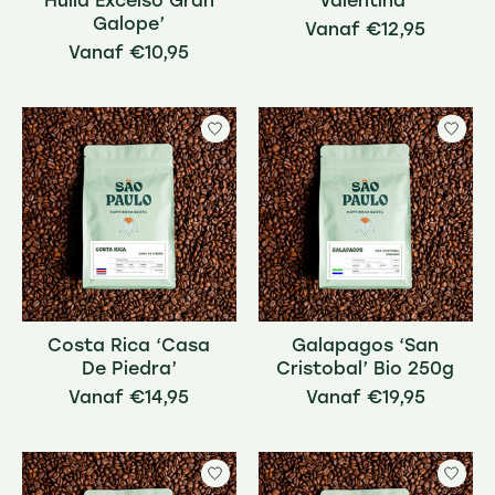
Huila Excelso Gran
Valentina’
Galope’
€12,95
€10,95
Costa Rica ‘Casa
Galapagos ‘San
De Piedra’
Cristobal’ Bio 250g
€14,95
€19,95