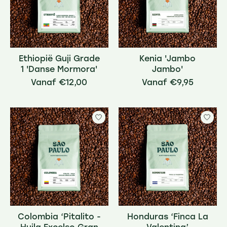
Ethiopië Guji Grade
Kenia 'Jambo
1 'Danse Mormora'
Jambo'
€12,00
€9,95
Colombia ‘Pitalito -
Honduras ‘Finca La