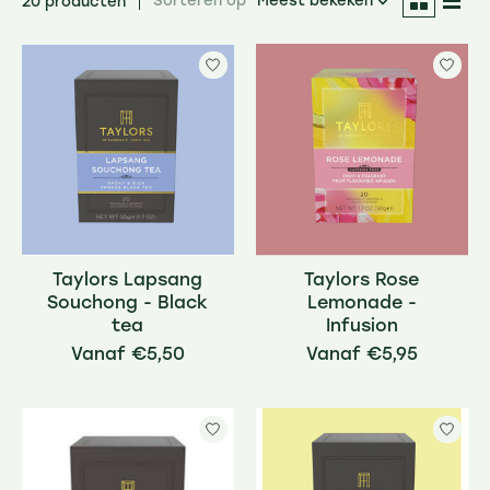
Sorteren op
Meest bekeken
20 producten
Taylors Lapsang
Taylors Rose
Souchong - Black
Lemonade -
tea
Infusion
€5,50
€5,95