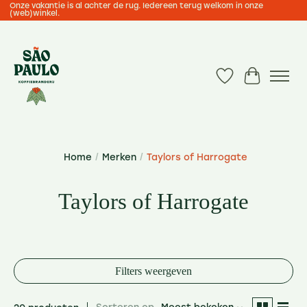
Onze vakantie is al achter de rug. Iedereen terug welkom in onze
(web)winkel.
Verlanglijst
Winkelwa
Home
/
Merken
/
Taylors of Harrogate
Taylors of Harrogate
Filters weergeven